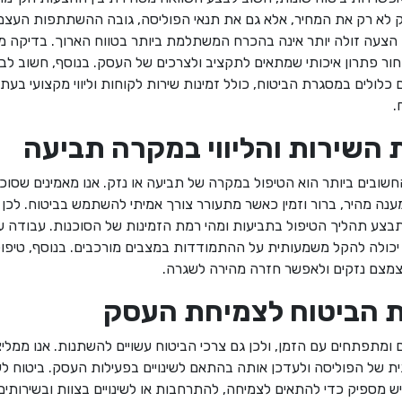
ק לא רק את המחיר, אלא גם את תנאי הפוליסה, גובה ההשתתפות העצמ
ם הצעה זולה יותר אינה בהכרח המשתלמת ביותר בטווח הארוך. בדיקה 
ר פתרון איכותי שמתאים לתקציב ולצרכים של העסק. בנוסף, חשוב לבד
 כלולים במסגרת הביטוח, כולל זמינות שירות לקוחות וליווי מקצועי בעת
.
 השירות והליווי במקרה תביעה
שובים ביותר הוא הטיפול במקרה של תביעה או נזק. אנו מאמינים שסוכ
נה מהיר, ברור וזמין כאשר מתעורר צורך אמיתי להשתמש בביטוח. לכן
צע תהליך הטיפול בתביעות ומהי רמת הזמינות של הסוכנות. עבודה עם
 יכולה להקל משמעותית על ההתמודדות במצבים מורכבים. בנוסף, טיפול
לצמצם נזקים ולאפשר חזרה מהירה לשגרה
.
הביטוח לצמיחת העסק
ומתפתחים עם הזמן, ולכן גם צרכי הביטוח עשויים להשתנות. אנו ממלי
 של הפוליסה ולעדכן אותה בהתאם לשינויים בפעילות העסק. ביטוח ל
יש מספיק כדי להתאים לצמיחה, להתרחבות או לשינויים בצוות ובשירותי