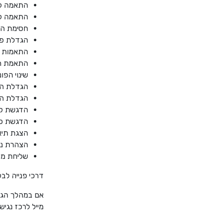
התאמה לנ
התאמה לקור
חסימת הב
הגדלת פונט הא
התאמות ני
התאמת הא
שינוי הפו
הגדלת הסמ
הגדלת התצ
הדגשת קי
הדגשת כו
הצגת תיא
הצהרת נג
שליחת מש
דרכי פנייה לב
אם במהלך הגל
מייל לרכז נגיש