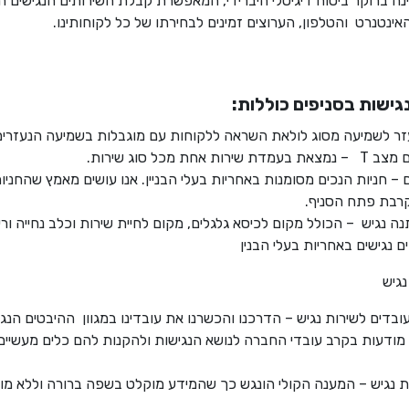
נה ברוקר ביטוח דיגיטלי היברידי, המאפשרת קבלת השירותים הנגישים הן
ינטנרט והטלפון, הערוצים זמינים לבחירתו של כל לקוחותינו.
ישות בסניפים כוללות:
ר לשמיעה מסוג לולאת השראה ללקוחות עם מוגבלות בשמיעה הנעזרים
רות אחת מכל סוג שירות.
ם – חניות הנכים מסומנות באחריות בעלי הבניין. אנו עושים מאמץ שהחניו
קרבת פתח הסניף.
ה נגיש – הכולל מקום לכיסא גלגלים, מקום לחיית שירות וכלב נחייה וריה
ים נגישים באחריות בעלי הבנין
נגיש
בדים לשירות נגיש – הדרכנו והכשרנו את עובדינו במגוון ההיבטים הנגי
 מודעות בקרב עובדי החברה לנושא הנגישות ולהקנות להם כלים מעשיים
ת נגיש – המענה הקולי הונגש כך שהמידע מוקלט בשפה ברורה וללא מו