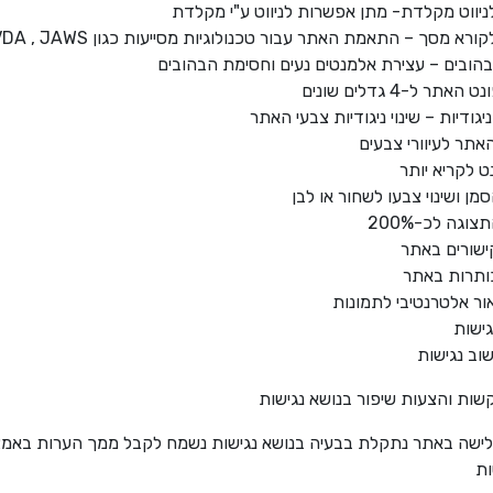
יווט מקלדת- מתן אפשרות לניווט ע"י מקלדת
א מסך – התאמת האתר עבור טכנולוגיות מסייעות כגון NVDA , JAWS
הובים – עצירת אלמנטים נעים וחסימת הבהובים
תר ל-4 גדלים שונים
גודיות – שינוי ניגודיות צבעי האתר
תר לעיוורי צבעים
נט לקריא יותר
ן ושינוי צבעו לשחור או לבן
וגה לכ-200%
שורים באתר
תרות באתר
ור אלטרנטיבי לתמונות
ישות
וב נגישות
קשות והצעות שיפור בנושא נגישות
ישה באתר נתקלת בבעיה בנושא נגישות נשמח לקבל ממך הערות באמ
ות