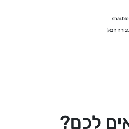
העבודה הבא)
אים לכם?