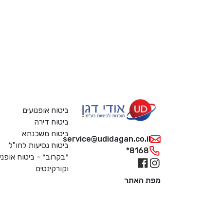
ביטוח אופנועים
ביטוח דירה
ביטוח משכנתא
service@udidagan.co.il
ביטוח נסיעות לחו"ל
*8168
*בקרוב* - ביטוח אופני
וקורקינטים
מפת האתר