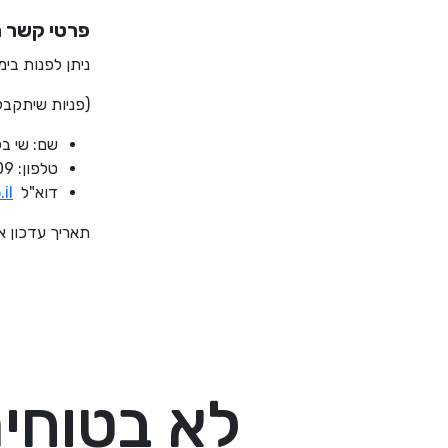
פרטי קשר ר
ניתן לפנות בימים א'-ה', בין השעות 00
(פניות שיתקבל
שם: שי בל
טלפון: 03-6149209
דוא"ל
il
תאריך עדכון אחרו
לא בטוחים