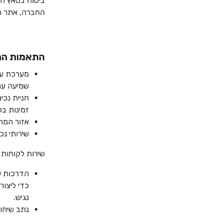
ביטוח בטאץ הי
החברה, אתר הא
התאמות הנג
מערכת עז
שמיעה עם מצב T – נמצאת בעמדת שי
חניית נכי
זמינות ב
אזור המתנ
שירותי נכ
שירות לקוחות 
הדרכות עו
כדי ליצור
נגיש.
נתב שיחו