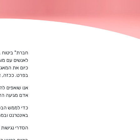
חברת" ביטוח ב
לאנשים עם מוג
כיום את המאגר
בפרט. ככזה, א
אנו שואפים להב
אדם מגיעה הזכו
כדי לממש הבטח
באינטרנט ובמסמך WCAG2.1 הב
הסדרי נגישות 