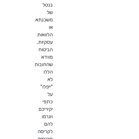
בנטל
של
משכנתא
או
הלוואות
עסקיות,
הביטוח
מוודא
שהחובות
הללו
לא
"ייפלו"
על
כתפי
יקיריכם
ויגרמו
להם
לקריסה
פיננסית.