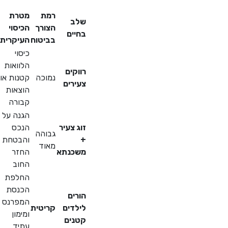
רמת
מטרת
שלב
הצורך
הכיסוי
בחיים
בביטוח
העיקרית
כיסוי
הלוואות
רווקים
נמוכה
קטנות או
צעירים
הוצאות
קבורה
הגנה על
זוג צעיר
הנכס
גבוהה
+
והבטחת
מאוד
משכנתא
החזר
החוב
החלפת
הכנסת
הורים
המפרנס
לילדים
קריטית
ומימון
קטנים
עתיד