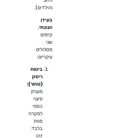
הזוג
והילדים).
בעידן
הנוכחי
,
קיימים
שני
מסלולים
עיקריים:
ביטוח
ריסק
(טהור):
מעניק
פיצוי
כספי
למקרה
מוות
בלבד.
זהו