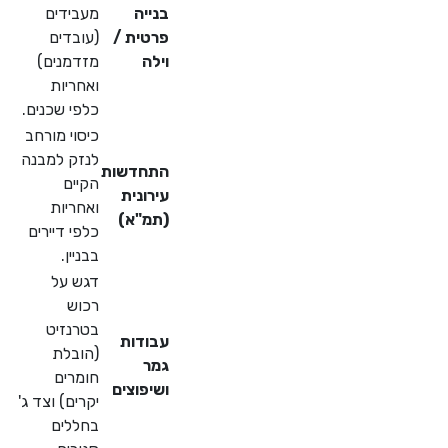
בנייה
מעבידים
פרטית /
(עובדים
וילה
מזדמנים)
ואחריות
כלפי שכנים.
כיסוי מורחב
לנזק למבנה
התחדשות
הקיים
עירונית
ואחריות
(תמ"א)
כלפי דיירים
בבניין.
דגש על
רכוש
בטרנזיט
עבודות
(הובלת
גמר
חומרים
ושיפוצים
יקרים) וצד ג'
בחללים