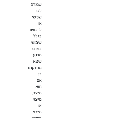
שנגרם
לצד
שלישי
או
לרכושו
בגלל
שימוש
במוצר
מרגע
שיצא
מחזקתו
בין
אם
הוא
מייצר,
מייצא
או
מייבא,