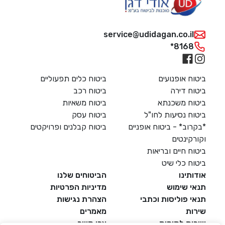
service@udidagan.co.il
*8168
ביטוח אופנועים
ביטוח כלים תפעוליים
ביטוח דירה
ביטוח רכב
ביטוח משכנתא
ביטוח משאיות
ביטוח נסיעות לחו"ל
ביטוח עסק
*בקרוב* - ביטוח אופניים
ביטוח קבלנים ופרויקטים
וקורקינטים
ביטוח חיים ובריאות
ביטוח כלי שיט
אודותינו
הביטוחים שלנו
דל טקסט
תנאי שימוש
מדיניות הפרטיות
תנאי פוליסות וכתבי
הצהרת נגישות
דל טקסט
שירות
מאמרים
שירות לקוחות
צרו קשר